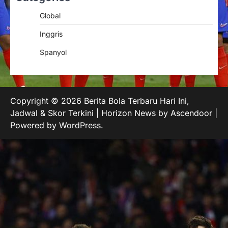
Global
Inggris
Spanyol
Copyright © 2026
Berita Bola Terbaru Hari Ini,
Jadwal & Skor Terkini
| Horizon News by
Ascendoor
|
Powered by
WordPress
.