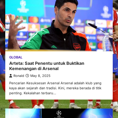
GLOBAL
Arteta: Saat Penentu untuk Buktikan
Kemenangan di Arsenal
Ronald
May 8, 2025
Pencarian Kesuksesan Arsenal Arsenal adalah klub yang
kaya akan sejarah dan tradisi. Kini, mereka berada di titik
penting. Kekalahan terbaru…