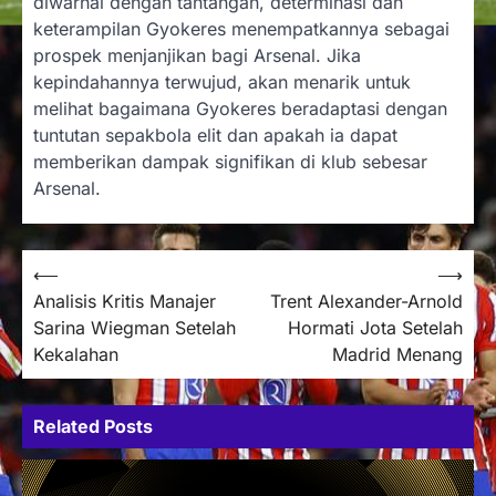
diwarnai dengan tantangan, determinasi dan
keterampilan Gyokeres menempatkannya sebagai
prospek menjanjikan bagi Arsenal. Jika
kepindahannya terwujud, akan menarik untuk
melihat bagaimana Gyokeres beradaptasi dengan
tuntutan sepakbola elit dan apakah ia dapat
memberikan dampak signifikan di klub sebesar
Arsenal.
Post
⟵
⟶
Analisis Kritis Manajer
Trent Alexander-Arnold
navigation
Sarina Wiegman Setelah
Hormati Jota Setelah
Kekalahan
Madrid Menang
Related Posts