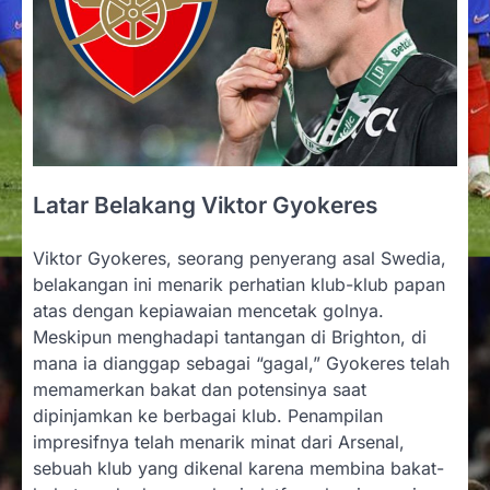
Latar Belakang Viktor Gyokeres
Viktor Gyokeres, seorang penyerang asal Swedia,
belakangan ini menarik perhatian klub-klub papan
atas dengan kepiawaian mencetak golnya.
Meskipun menghadapi tantangan di Brighton, di
mana ia dianggap sebagai “gagal,” Gyokeres telah
memamerkan bakat dan potensinya saat
dipinjamkan ke berbagai klub. Penampilan
impresifnya telah menarik minat dari Arsenal,
sebuah klub yang dikenal karena membina bakat-