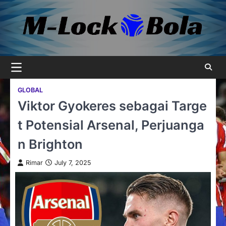
Skip
to
content
GLOBAL
Viktor Gyokeres sebagai Targe
t Potensial Arsenal, Perjuanga
n Brighton
Rimar
July 7, 2025