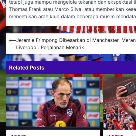
tetapi juga mampu mengelola tekanan dan ekspektasi ti
Thomas Frank atau Marco Silva, atau memberikan kesem
menentukan arah klub dalam beberapa musim mendata
Post
⟵
Jeremie Frimpong Dibesarkan di Manchester, Meran
Liverpool: Perjalanan Menarik
navigation
Related Posts