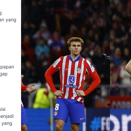
g
an yang
 papan
ggap
isi
enjadi
, yang