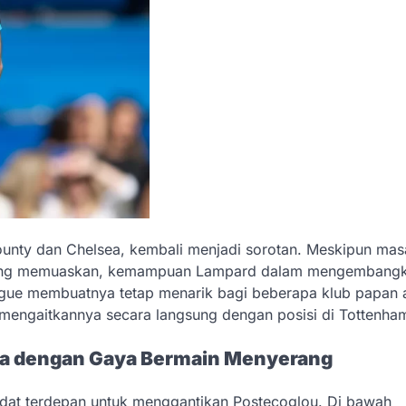
nty dan Chelsea, kembali menjadi sorotan.
Meskipun mas
kurang memuaskan, kemampuan Lampard dalam mengembang
ue membuatnya tetap menarik bagi beberapa klub papan a
 mengaitkannya secara langsung dengan posisi di Tottenha
ma dengan Gaya Bermain Menyerang
idat terdepan untuk menggantikan Postecoglou.
Di bawah