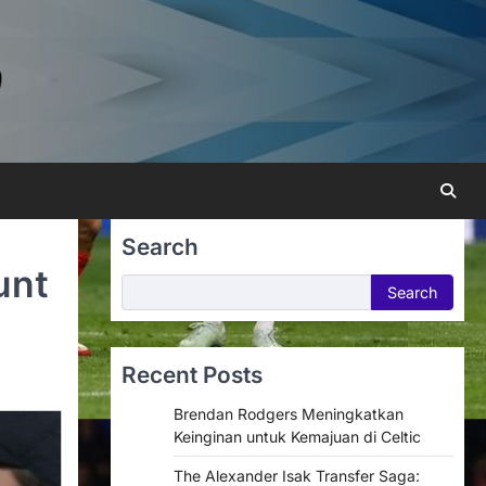
Search
unt
Search
Search
Recent Posts
Brendan Rodgers Meningkatkan
Keinginan untuk Kemajuan di Celtic
The Alexander Isak Transfer Saga: