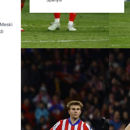
Meski
di