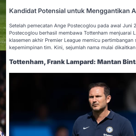
Kandidat Potensial untuk Menggantikan 
Setelah pemecatan Ange Postecoglou pada awal Juni 
Postecoglou berhasil membawa Tottenham menjuarai L
klasemen akhir Premier League memicu pertimbangan s
kepemimpinan tim. Kini, sejumlah nama mulai dikaitkan 
Tottenham, Frank Lampard: Mantan Bint