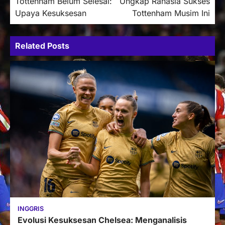
Tottenham Belum Selesai:
Ungkap Rahasia Sukses
Upaya Kesuksesan
Tottenham Musim Ini
Related Posts
INGGRIS
Evolusi Kesuksesan Chelsea: Menganalisis