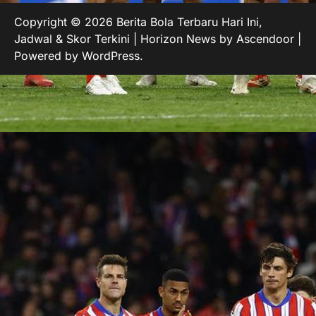
Copyright © 2026
Berita Bola Terbaru Hari Ini,
Jadwal & Skor Terkini
| Horizon News by
Ascendoor
|
Powered by
WordPress
.