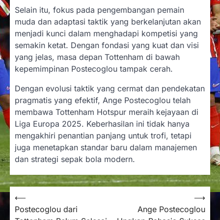
Selain itu, fokus pada pengembangan pemain
muda dan adaptasi taktik yang berkelanjutan akan
menjadi kunci dalam menghadapi kompetisi yang
semakin ketat.
Dengan fondasi yang kuat dan visi
yang jelas, masa depan Tottenham di bawah
kepemimpinan Postecoglou tampak cerah.
Dengan evolusi taktik yang cermat dan pendekatan
pragmatis yang efektif, Ange Postecoglou telah
membawa Tottenham Hotspur meraih kejayaan di
Liga Europa 2025.
Keberhasilan ini tidak hanya
mengakhiri penantian panjang untuk trofi, tetapi
juga menetapkan standar baru dalam manajemen
dan strategi sepak bola modern.
Post
⟵
⟶
Postecoglou dari
Ange Postecoglou
navigation