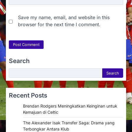
Save my name, email, and website in this
browser for the next time I comment.
Search
Search
Search
Recent Posts
Brendan Rodgers Meningkatkan Keinginan untuk
Kemajuan di Celtic
The Alexander Isak Transfer Saga: Drama yang
Terbongkar Antara Klub