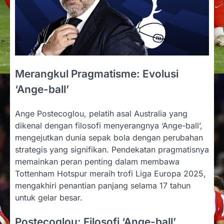
Merangkul Pragmatisme: Evolusi
‘Ange-ball’
Ange Postecoglou, pelatih asal Australia yang
dikenal dengan filosofi menyerangnya ‘Ange-ball’,
mengejutkan dunia sepak bola dengan perubahan
strategis yang signifikan.
Pendekatan pragmatisnya
memainkan peran penting dalam membawa
Tottenham Hotspur meraih trofi Liga Europa 2025,
mengakhiri penantian panjang selama 17 tahun
untuk gelar besar.
Postecoglou: Filosofi ‘Ange-ball’