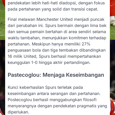
pendekatan lebih hati-hati diadopsi, dengan fokus
pada pertahanan yang solid dan transisi cepat.
Final melawan Manchester United menjadi puncak
dari perubahan ini.
Spurs bermain dengan lima bek
dan semua pemain bertahan di area sendiri selama
waktu tambahan, menunjukkan komitmen terhadap
pertahanan.
Meskipun hanya memiliki 27%
penguasaan bola dan tiga tembakan dibandingkan
16 milik United, Spurs berhasil mempertahankan
keunggulan 1-0 hingga akhir pertandingan.
Pastecoglou: Menjaga Keseimbangan
Kunci keberhasilan Spurs terletak pada
keseimbangan antara serangan dan pertahanan.
Postecoglou berhasil menggabungkan filosofi
menyerangnya dengan pendekatan pragmatis yang
diperlukan.