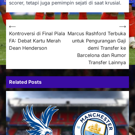
scorer, tetapi juga pemimpin sejati di saat krusial.
Post
⟵
⟶
Kontroversi di Final Piala
Marcus Rashford Terbuka
navigation
FA: Debat Kartu Merah
untuk Pengurangan Gaji
Dean Henderson
demi Transfer ke
Barcelona dan Rumor
Transfer Lainnya
Related Posts