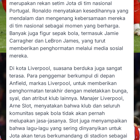
merupakan rekan setim Jota di tim nasional
Portugal. Ronaldo menyatakan kesedihannya yang
mendalam dan mengenang kebersamaan mereka
di tim nasional sebagai momen yang berharga.
Banyak juga figur sepak bola, termasuk Jamie
Carragher dan LeBron James, yang turut
memberikan penghormatan melalui media sosial
mereka.
Di kota Liverpool, suasana berduka juga sangat
terasa. Para penggemar berkumpul di depan
Anfield, markas Liverpool, untuk memberikan
penghormatan terakhir dengan meletakkan bunga,
syal, dan atribut klub lainnya. Manajer Liverpool,
Arne Slot, menyatakan bahwa klub dan seluruh
komunitas sepak bola tidak akan pernah
melupakan jasa-jasanya. Slot juga menyampaikan
bahwa lagu-lagu yang sering dinyanyikan untuk
Jota akan terus berkumandang di stadion sebagai