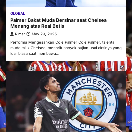
GLOBAL
Palmer Bakat Muda Bersinar saat Chelsea
Menang atas Real Betis
Rimar
May 29, 2025
Performa Mengesankan Cole Palmer Cole Palmer, talenta
muda milik Chelsea, menarik banyak pujian usai aksinya yang
luar biasa saat membawa…