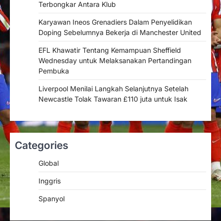
Terbongkar Antara Klub
Karyawan Ineos Grenadiers Dalam Penyelidikan
Doping Sebelumnya Bekerja di Manchester United
EFL Khawatir Tentang Kemampuan Sheffield
Wednesday untuk Melaksanakan Pertandingan
Pembuka
Liverpool Menilai Langkah Selanjutnya Setelah
Newcastle Tolak Tawaran £110 juta untuk Isak
Categories
Global
Inggris
Spanyol