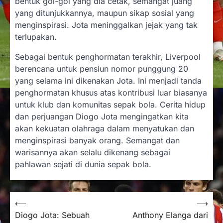
bentuk gol-gol yang dia cetak, semangat juang
yang ditunjukkannya, maupun sikap sosial yang
menginspirasi. Jota meninggalkan jejak yang tak
terlupakan.
Sebagai bentuk penghormatan terakhir, Liverpool
berencana untuk pensiun nomor punggung 20
yang selama ini dikenakan Jota. Ini menjadi tanda
penghormatan khusus atas kontribusi luar biasanya
untuk klub dan komunitas sepak bola. Cerita hidup
dan perjuangan Diogo Jota mengingatkan kita
akan kekuatan olahraga dalam menyatukan dan
menginspirasi banyak orang. Semangat dan
warisannya akan selalu dikenang sebagai
pahlawan sejati di dunia sepak bola.
Post
⟵
⟶
Diogo Jota: Sebuah
Anthony Elanga dari
navigation