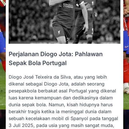
Perjalanan Diogo Jota: Pahlawan
Sepak Bola Portugal
Diogo José Teixeira da Silva, atau yang lebih
dikenal sebagai Diogo Jota, adalah seorang
pesepakbola berbakat asal Portugal yang dikenal
luas karena kemampuan dan dedikasinya dalam
dunia sepak bola. Namun, kisah hidupnya harus
berakhir tragis ketika ia meninggal dunia dalam
sebuah kecelakaan mobil di Spanyol pada tanggal
3 Juli 2025, pada usia yang masih sangat muda,