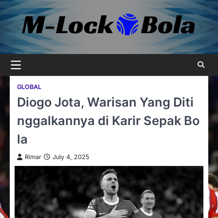
Skip
to
content
GLOBAL
Diogo Jota, Warisan Yang Diti
nggalkannya di Karir Sepak Bo
la
Rimar
July 4, 2025