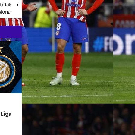
Tidak
⟶
ional
 Liga