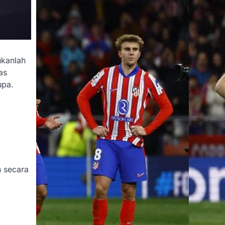
ukanlah
as
upa.
 secara