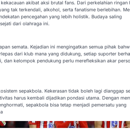
 kekacauan akibat aksi brutal fans. Dari perkelahian ringan
ang tak terkendali, alkohol, serta fanatisme berlebihan. Men
dekatan pencegahan yang lebih holistik. Budaya saling
ati dari olahraga ini.
apan semata. Kejadian ini mengingatkan semua pihak bahw
lepas dari klub mana yang didukung, setiap suporter berh
si, dan kelompok pendukung perlu merefleksikan akar pers
kosistem sepakbola. Kekerasan tidak boleh lagi dianggap s
rtivitas harus kembali dijadikan pondasi utama. Dengan m
nghormati, sepakbola bisa tetap menjadi pemersatu yang
ia