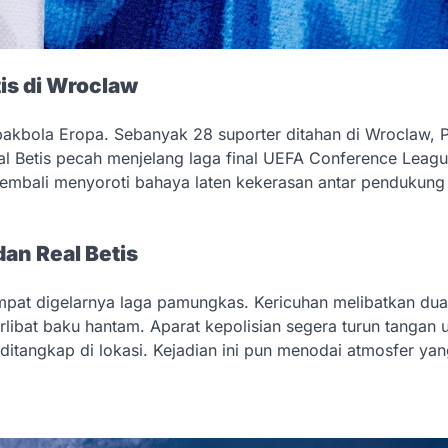
is di Wroclaw
kbola Eropa. Sebanyak 28 suporter ditahan di Wroclaw, P
al Betis pecah menjelang laga final UEFA Conference Leagu
embali menyoroti bahaya laten kekerasan antar pendukung
an Real Betis
empat digelarnya laga pamungkas. Kericuhan melibatkan dua
libat baku hantam. Aparat kepolisian segera turun tangan 
itangkap di lokasi. Kejadian ini pun menodai atmosfer ya