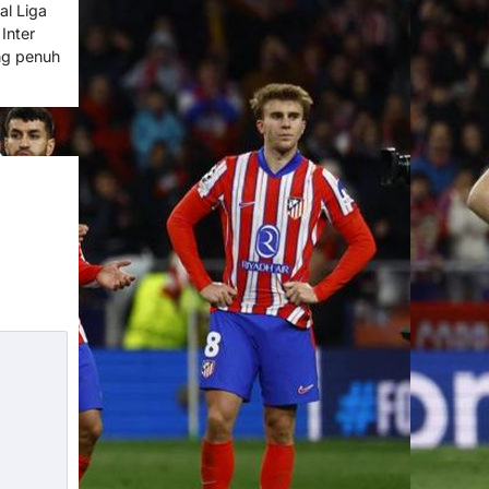
al Liga
Inter
ng penuh