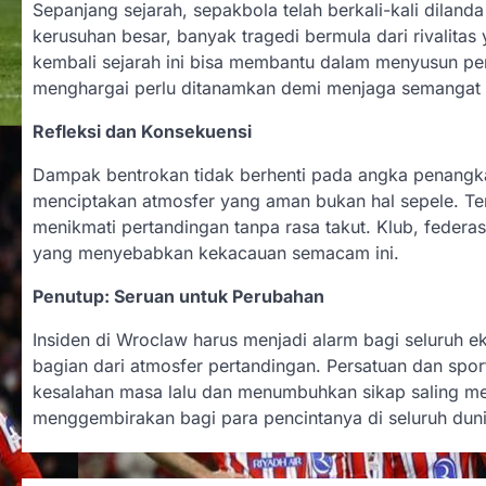
Sepanjang sejarah, sepakbola telah berkali-kali dilanda
kerusuhan besar, banyak tragedi bermula dari rivalitas y
kembali sejarah ini bisa membantu dalam menyusun pen
menghargai perlu ditanamkan demi menjaga semangat sej
Refleksi dan Konsekuensi
Dampak bentrokan tidak berhenti pada angka penangk
menciptakan atmosfer yang aman bukan hal sepele. Ter
menikmati pertandingan tanpa rasa takut. Klub, federa
yang menyebabkan kekacauan semacam ini.
Penutup: Seruan untuk Perubahan
Insiden di Wroclaw harus menjadi alarm bagi seluruh e
bagian dari atmosfer pertandingan. Persatuan dan spo
kesalahan masa lalu dan menumbuhkan sikap saling me
menggembirakan bagi para pencintanya di seluruh dun