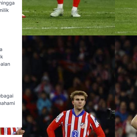
 hingga
ilik
a
ak
oalan
ebagai
emahami