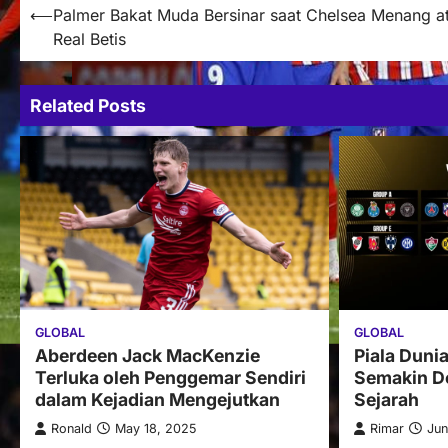
Post
⟵
Palmer Bakat Muda Bersinar saat Chelsea Menang a
Real Betis
navigation
Related Posts
GLOBAL
GLOBAL
Aberdeen Jack MacKenzie
Piala Duni
Terluka oleh Penggemar Sendiri
Semakin De
dalam Kejadian Mengejutkan
Sejarah
Ronald
May 18, 2025
Rimar
Jun