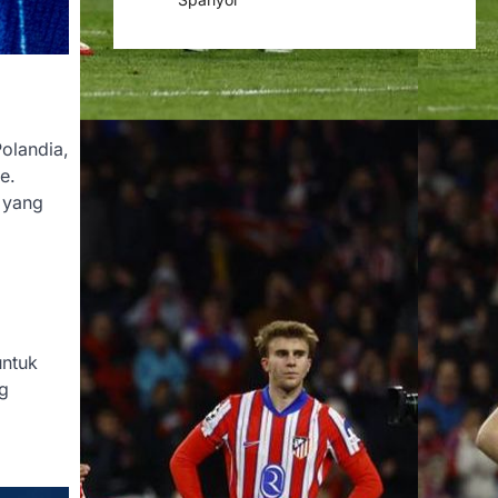
olandia,
e.
 yang
untuk
ng