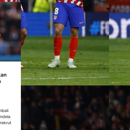
kan
a
bali
ndela
rekrut