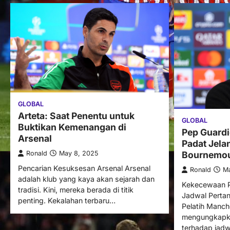
GLOBAL
Arteta: Saat Penentu untuk
GLOBAL
Buktikan Kemenangan di
Pep Guardi
Arsenal
Padat Jela
Ronald
May 8, 2025
Bournemo
Pencarian Kesuksesan Arsenal Arsenal
Ronald
Ma
adalah klub yang kaya akan sejarah dan
Kekecewaan P
tradisi. Kini, mereka berada di titik
Jadwal Perta
penting. Kekalahan terbaru…
Pelatih Manch
mengungkapka
terhadap jadw