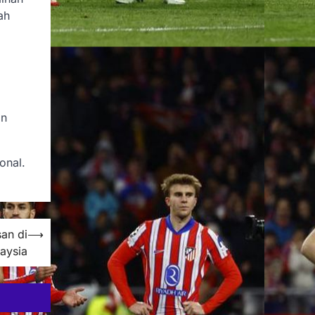
ah
an
onal.
an di
⟶
aysia