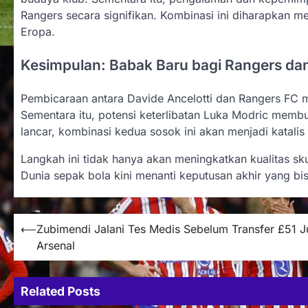
Rangers secara signifikan. Kombinasi ini diharapkan m
Eropa.
Kesimpulan: Babak Baru bagi Rangers dan
Pembicaraan antara Davide Ancelotti dan Rangers FC m
Sementara itu, potensi keterlibatan Luka Modric memb
lancar, kombinasi kedua sosok ini akan menjadi katali
Langkah ini tidak hanya akan meningkatkan kualitas sku
Dunia sepak bola kini menanti keputusan akhir yang bi
Post
⟵
Zubimendi Jalani Tes Medis Sebelum Transfer £51 J
Arsenal
navigation
Related Posts