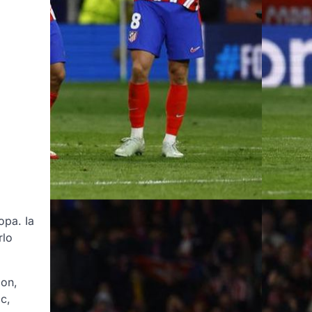
opa. Ia
rlo
don,
c,