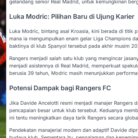
gelandang senior Real Madrid, untuk kemungkinan ber
Luka Modric: Pilihan Baru di Ujung Karier
Luka Modric, bintang asal Kroasia, kini berada di titik
mana ia mengumpulkan enam gelar Liga Champions dan
baktinya di klub Spanyol tersebut pada akhir musim 20
Rangers menjadi salah satu klub yang mengincar jasan
menjadi asistennya di Real Madrid, memperkuat spekul
berusia 39 tahun, Modric masih menunjukkan performa y
Potensi Dampak bagi Rangers FC
Jika Davide Ancelotti resmi menjadi manajer Rangers 
pencapaian besar untuk klub tersebut. Keduanya memba
ini tentu meningkatkan daya tarik Rangers secara globa
Pendekatan manajerial modern dan adaptif Davide dip
budaya klub. Sementara itu, pengalaman dan kepemimp