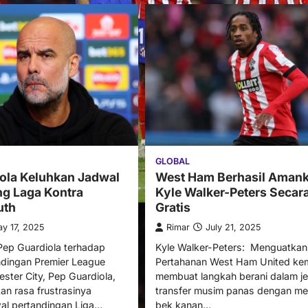
GLOBAL
West Ham Berhasil Aman
ola Keluhkan Jadwal
Kyle Walker-Peters Secar
ng Laga Kontra
Gratis
uth
Rimar
July 21, 2025
y 17, 2025
Kyle Walker-Peters: Menguatkan
ep Guardiola terhadap
Pertahanan West Ham United kem
ndingan Premier League
membuat langkah berani dalam je
ester City, Pep Guardiola,
transfer musim panas dengan me
n rasa frustrasinya
bek kanan…
al pertandingan Liga…