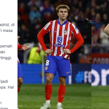
drid, di
ri masa
 pernah
ski
tinggi.
njadi
opa. Hal
n
ainan