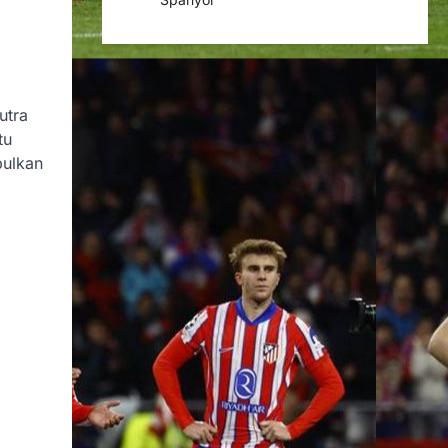
utra
tu
bulkan