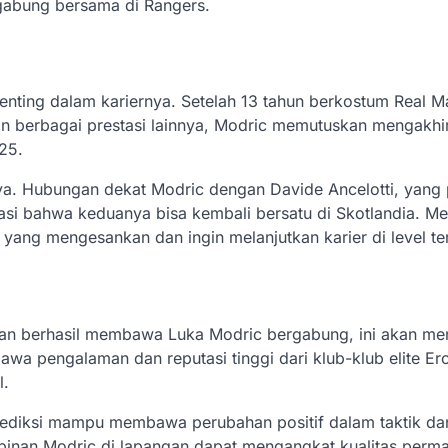
gabung bersama di Rangers.
 penting dalam kariernya. Setelah 13 tahun berkostum Real Ma
 berbagai prestasi lainnya, Modric memutuskan mengakhi
25.
ya. Hubungan dekat Modric dengan Davide Ancelotti, yang
asi bahwa keduanya bisa kembali bersatu di Skotlandia. Me
ang mengesankan dan ingin melanjutkan karier di level ter
dan berhasil membawa Luka Modric bergabung, ini akan me
wa pengalaman dan reputasi tinggi dari klub-klub elite Er
l.
rediksi mampu membawa perubahan positif dalam taktik da
inan Modric di lapangan dapat mengangkat kualitas perm