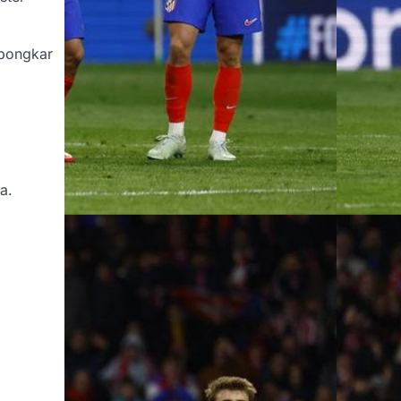
mbongkar
a.