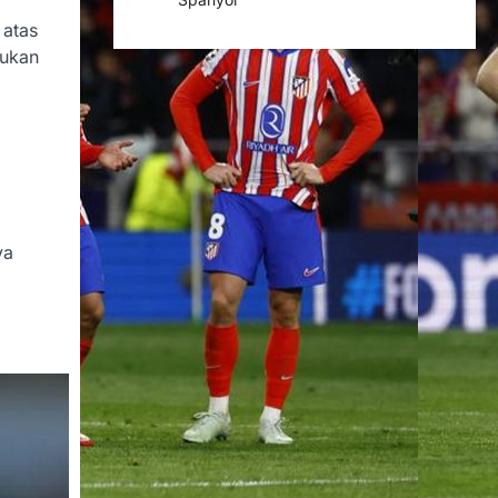
 atas
bukan
i
ya