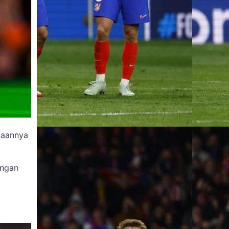
daannya
angan